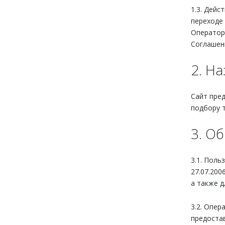
1.3. Дей
переходе
Оператор
Соглашен
2. Н
Сайт пред
подбору т
3. О
3.1. Поль
27.07.200
а также д
3.2. Опе
предостав