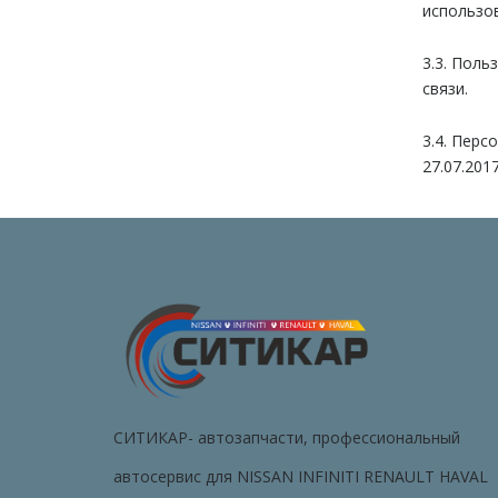
использо
3.3. Пол
связи.
3.4. Пер
27.07.201
СИТИКАР- автозапчасти, профессиональный
автосервис для NISSAN INFINITI RENAULT HAVAL