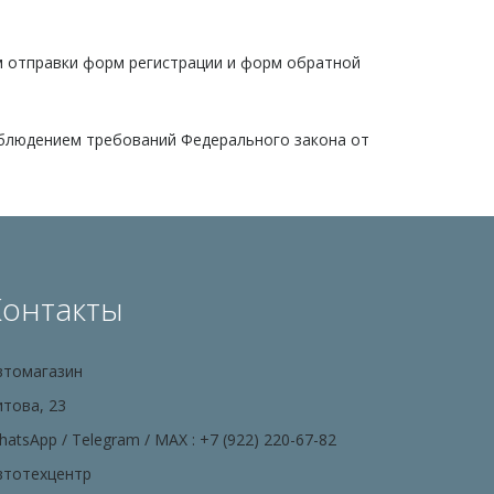
м отправки форм регистрации и форм обратной
облюдением требований Федерального закона от
Контакты
втомагазин
итова, 23
atsApp / Telegram / MAX : +7 (922) 220-67-82
втотехцентр