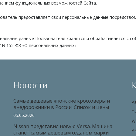
ванием функциональных возможностей Сайта.
ьзователь предоставляет свои персональные данные посредство
сональные данные Пользователя хранятся и обрабатывается с с
7 N 152-ФЗ «О персональных данных».
Новости
Самые дешевые японские кроссоверы и
А
внедорожники в России. Список и цены
Т
05.05.2026
Wh
Nissan представил новую Versa. Машина
А
станет самым дешевым седаном марки