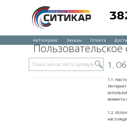
38
Автосервис
Заказы
Оплата
Доста
Пользовательское
Поиск
1. О
запчастей
по
артикулу
1.1. Наст
Интернет 
использо
момента 
1.2. Исп
настояще