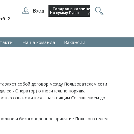
Товаров в корзине
В
ХОД
На сумму
Пусто
0
об. 2
такты
Наша команда
Вакансии
дставляет собой договор между Пользователем сети
далее - Оператор) относительно порядка
ностью ознакомиться с настоящим Соглашением до
 полное и безоговорочное принятие Пользователем